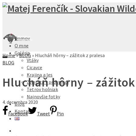
Domov
O mne
Galéria
Home
»
BLOG
»
Hlucháň hôrny – zážitok z pralesa
Vtáky
BLOG
Cicavce
Krajina a les
Hlucháň hôrny – zážitok
Zvieratá v prostredí
Tetrov hoľniak
Najnovšie fotky
4. decembra 2020
Blog
Kontakt
Facebook
Tweet
Pin