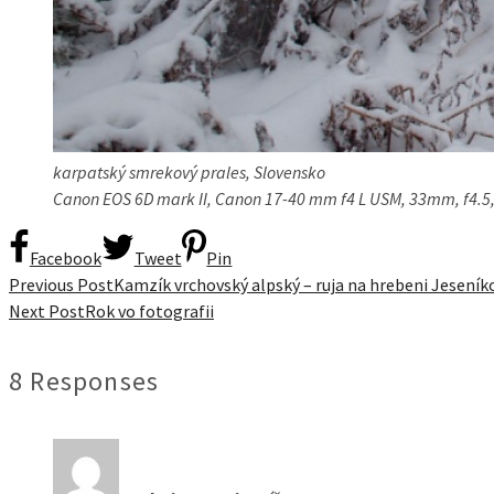
karpatský smrekový prales, Slovensko
Canon EOS 6D mark II, Canon 17-40 mm f4 L USM, 33mm, f4.5,
Facebook
Tweet
Pin
Previous Post
Kamzík vrchovský alpský – ruja na hrebeni Jeseník
Next Post
Rok vo fotografii
8 Responses