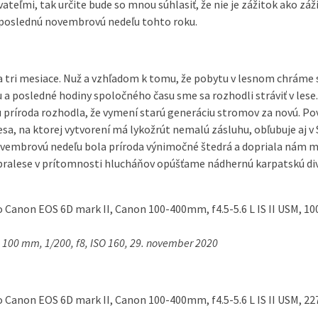
ateľmi, tak určite bude so mnou súhlasiť, že nie je zážitok ako záž
 poslednú novembrovú nedeľu tohto roku.
 tri mesiace. Nuž a vzhľadom k tomu, že pobytu v lesnom chráme s
u a posledné hodiny spoločného času sme sa rozhodli stráviť v lese
príroda rozhodla, že vymení starú generáciu stromov za novú. Pov
sa, na ktorej vytvorení má lykožrút nemalú zásluhu, obľubuje aj v
 novembrovú nedeľu bola príroda výnimočné štedrá a dopriala nám 
lese v prítomnosti hlucháňov opúšťame nádhernú karpatskú divoči
, 100 mm, 1/200, f8, ISO 160, 29. november 2020