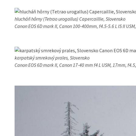
hlucháň hôrny (Tetrao urogallus) Capercaillie, Slovensko
Canon EOS 6D mark II, Canon 100-400mm, f4.5-5.6 L IS II USM
karpatský smrekový prales, Slovensko
Canon EOS 6D mark II, Canon 17-40 mm f4 L USM, 17mm, f4.5,