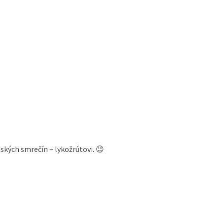
ských smrečín – lykožrútovi. 😉