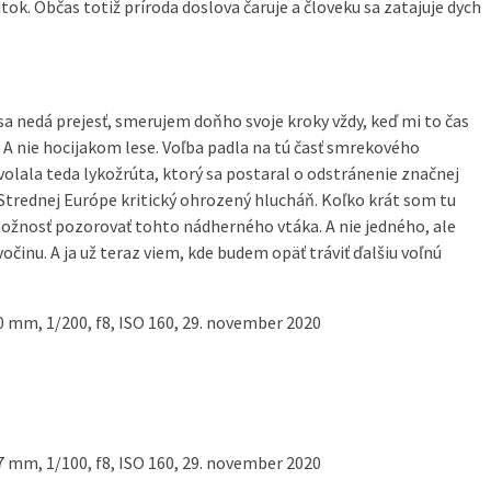
itok. Občas totiž príroda doslova čaruje a človeku sa zatajuje dych
a nedá prejesť, smerujem doňho svoje kroky vždy, keď mi to čas
. A nie hocijakom lese. Voľba padla na tú časť smrekového
olala teda lykožrúta, ktorý sa postaral o odstránenie značnej
 Strednej Európe kritický ohrozený hlucháň. Koľko krát som tu
možnosť pozorovať tohto nádherného vtáka. A nie jedného, ale
nu. A ja už teraz viem, kde budem opäť tráviť ďalšiu voľnú