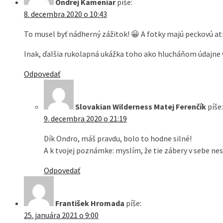
Ondrej Kameniar
píše:
8. decembra 2020 o 10:43
To musel byť nádherný zážitok! 😀 A fotky majú peckovú a
Inak, ďalšia rukolapná ukážka toho ako hlucháňom údajne 
Odpovedať
Slovakian Wilderness Matej Ferenčík
píše:
9. decembra 2020 o 21:19
Dík Ondro, máš pravdu, bolo to hodne silné!
A k tvojej poznámke: myslím, že tie zábery v sebe n
Odpovedať
František Hromada
píše:
25. januára 2021 o 9:00