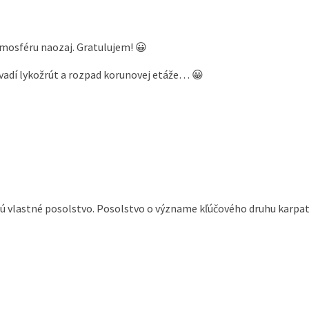
tmosféru naozaj. Gratulujem! 😀
vadí lykožrút a rozpad korunovej etáže… 😀
esú vlastné posolstvo. Posolstvo o význame kľúčového druhu karpat