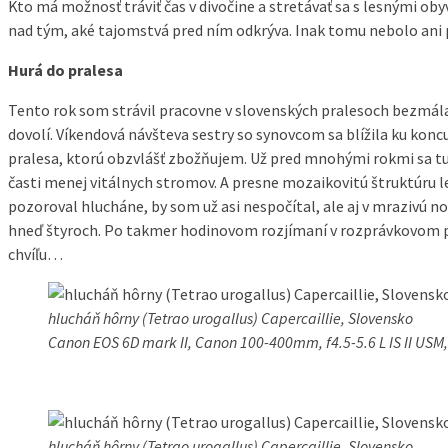
Kto má možnosť tráviť čas v divočine a stretávať sa s lesnými obyv
nad tým, aké tajomstvá pred ním odkrýva. Inak tomu nebolo ani
Hurá do pralesa
Tento rok som strávil pracovne v slovenských pralesoch bezmála
dovolí. Víkendová návšteva sestry so synovcom sa blížila ku konc
pralesa, ktorú obzvlášť zbožňujem. Už pred mnohými rokmi sa tu 
časti menej vitálnych stromov. A presne mozaikovitú štruktúru le
pozoroval hlucháne, by som už asi nespočítal, ale aj v mrazivú
hneď štyroch. Po takmer hodinovom rozjímaní v rozprávkovom pra
chvíľu…
hlucháň hôrny (Tetrao urogallus) Capercaillie, Slovensko
Canon EOS 6D mark II, Canon 100-400mm, f4.5-5.6 L IS II USM
hlucháň hôrny (Tetrao urogallus) Capercaillie, Slovensko